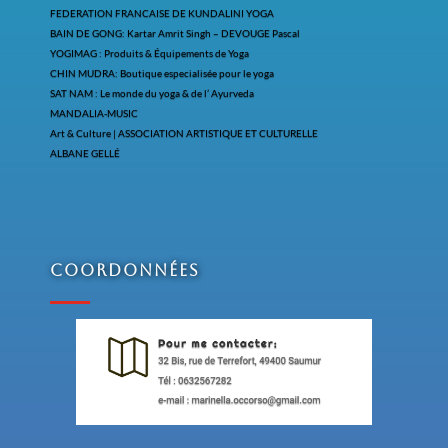
FEDERATION FRANCAISE DE KUNDALINI YOGA
BAIN DE GONG: Kartar Amrit Singh – DEVOUGE Pascal
YOGIMAG : Produits & Équipements de Yoga
CHIN MUDRA: Boutique especialisée pour le yoga
SAT NAM : Le monde du yoga & de l’ Ayurveda
MANDALIA-MUSIC
Art & Culture | ASSOCIATION ARTISTIQUE ET CULTURELLE
ALBANE GELLÉ
Coordonnées