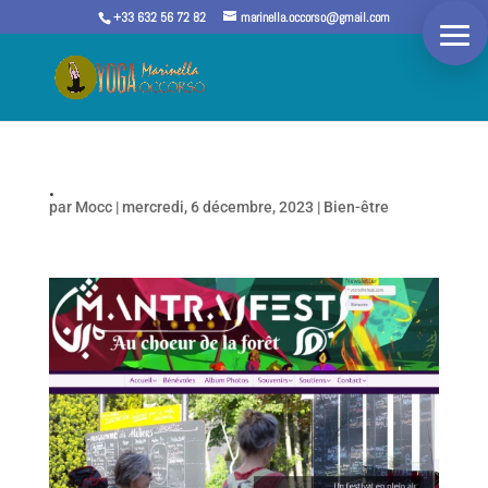
+33 632 56 72 82
marinella.occorso@gmail.com
.
par
Mocc
|
mercredi, 6 décembre, 2023
|
Bien-être