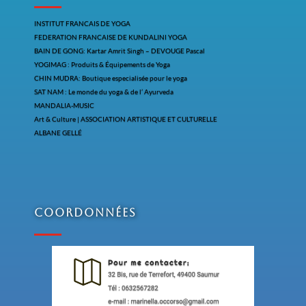
INSTITUT FRANCAIS DE YOGA
FEDERATION FRANCAISE DE KUNDALINI YOGA
BAIN DE GONG: Kartar Amrit Singh – DEVOUGE Pascal
YOGIMAG : Produits & Équipements de Yoga
CHIN MUDRA: Boutique especialisée pour le yoga
SAT NAM : Le monde du yoga & de l’ Ayurveda
MANDALIA-MUSIC
Art & Culture | ASSOCIATION ARTISTIQUE ET CULTURELLE
ALBANE GELLÉ
Coordonnées